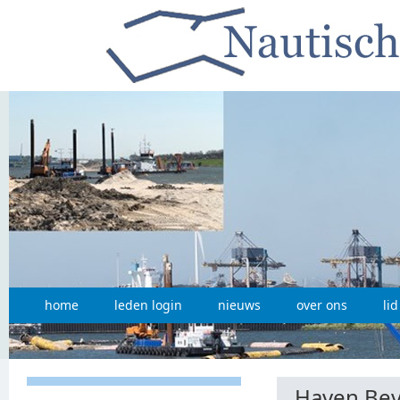
home
leden login
nieuws
over ons
li
Haven Bev