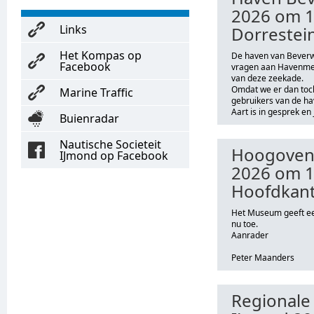
2026 om 1
Links
Dorrestei
Het Kompas op
De haven van Beverwi
Facebook
vragen aan Havenmees
van deze zeekade.
Omdat we er dan toc
Marine Traffic
gebruikers van de h
Aart is in gesprek en
Buienradar
Nautische Societeit
Hoogoven
IJmond op Facebook
2026 om 16
Hoofdkant
Het Museum geeft ee
nu toe.
Aanrader
Peter Maanders
Regionale